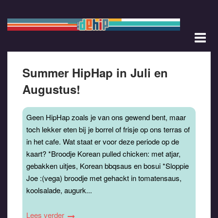
Ga
naar
de
M
inhoud
Summer HipHap in Juli en
Augustus!
Geen HipHap zoals je van ons gewend bent, maar
toch lekker eten bij je borrel of frisje op ons terras of
in het cafe. Wat staat er voor deze periode op de
kaart? *Broodje Korean pulled chicken: met atjar,
gebakken uitjes, Korean bbqsaus en bosui *Sloppie
Joe :(vega) broodje met gehackt in tomatensaus,
koolsalade, augurk...
Lees verder