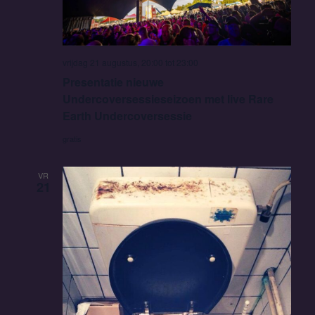
vrijdag 21 augustus, 20:00
tot
23:00
Presentatie nieuwe
Undercoversessieseizoen met live Rare
Earth Undercoversessie
gratis
VR
21