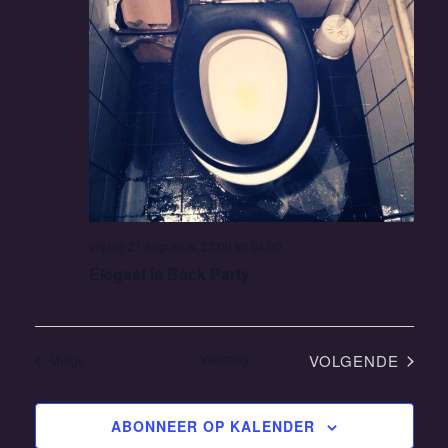
vrijdag 21 augustus, 23:00
tot
04:00
Elegast is Back Party
Vandaag
VOLGENDE
Evenementen
Vorige
EVENEMEN
ABONNEER OP KALENDER