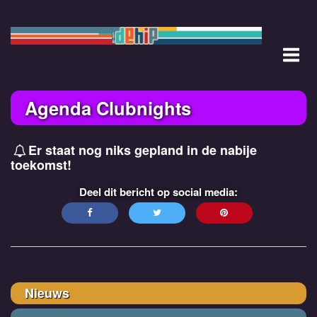
Ga
naar
de
M
inhoud
Agenda Clubnights
Er staat nog niks gepland in de nabije
toekomst!
Nieuws